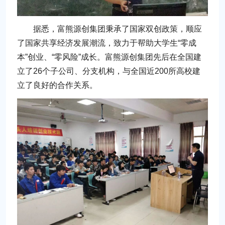
据悉，富熊源创集团秉承了国家双创政策，顺应
了国家共享经济发展潮流，致力于帮助大学生“零成
本”创业、“零风险”成长。富熊源创集团先后在全国建
立了26个子公司、分支机构，与全国近200所高校建
立了良好的合作关系。