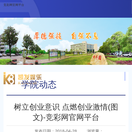
竞彩网官网平台
学院动态
当前位置：
最新动态
学院动态
树立创业意识 点燃创业激情(图
文)-竞彩网官网平台
发布日期：2018-04-28
浏览量：