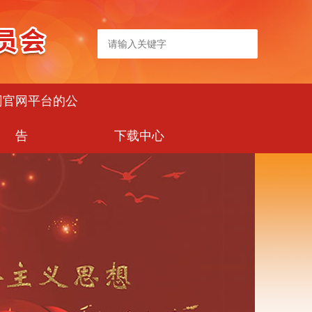
网官网平台的公
告
下载中心