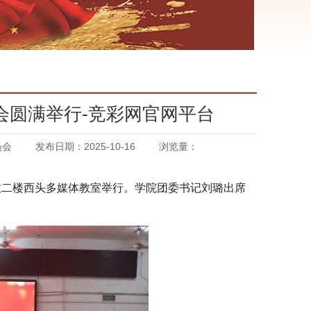
会圆满举行-竞彩网官网平台
员会
发布日期：2025-10-16
浏览量：
教二楼西头多媒体教室举行。学院团委书记刘璐出席