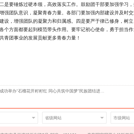
二是要锤炼过硬本领，高效落实工作。鼓励团干部要加强学习，
增强团队意识，凝聚青春力量。各部门要加强内部建设并及时交
建设，增强团队的凝聚力和归属感。四是要严于律己修身，树立
各个方面都要起到模范带头作用。要牢记初心使命，勇于担当作
共青团事业的发展贡献更多青春力量！
成功举办“石榴花开籽籽红 同心共筑中国梦”民族团结进步故事分享会
省级网站
市级网站