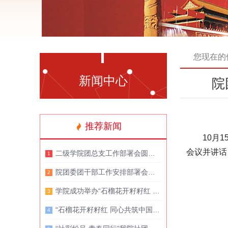
活动天
您现在的
新闻中心
院
推荐新闻
10月
会议并讲话
二级学院团总支工作部署会圆满举行
院团委团干部工作安排部署会暨团干培训会圆满举行
学院成功举办“石榴花开籽籽红 同心共筑中国梦”民族团结进步故事分享会
“石榴花开籽籽红 同心共筑中国梦” 诗韵四季 书香校园中秋诗词游园会活动 圆满举行