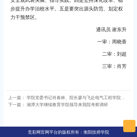
安全观武装头脑、指导实践。四是坚持深化改革、稳
步提升办学治校水平。五是要突出源头防范、划定权
力干预禁区。
通讯员 谢东升
一审：周晓香
二审：刘超
三审：肖芳
上一篇：
学院党委书记肖春林、院长廖与飞赴电气工程学院调研
下一篇：
湘潭大学继续教育学院领导来我院考察调研
竞彩网官网平台的版权所有：衡阳技师学院